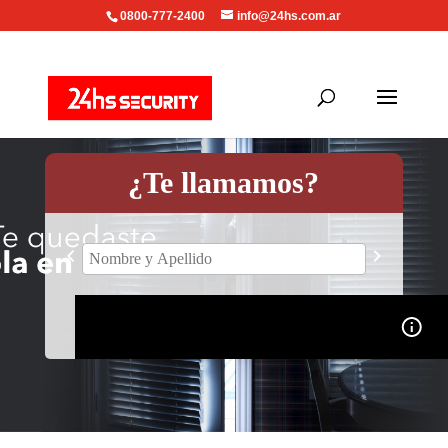
0800-777-2400
info@24hs.com.ar
¿Te llamamos?