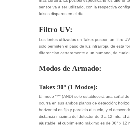
más certera. Es posible especificarle los diferen
sensor va a ser utilizado, con la respectiva confi
falsos disparos en el día
Filtro UV:
Los lentes utilizados en Takex poseen un filtro UV
sólo permiten el paso de luz infrarroja, de esta 
diferencian certeramente a un humano, de cualqui
Modos de Armado:
Takex 90° (1 Modos):
El modo "Y" (AND) solo establecerá una señal de
ocurra en sus ambos planos de detección; horizo
horizontal es fijo y paralelo al suelo, y el descend
distancia máxima del detector de 3 a 12 mts. El 
ajustable, el cubrimiento máximo es de 90° x 12 