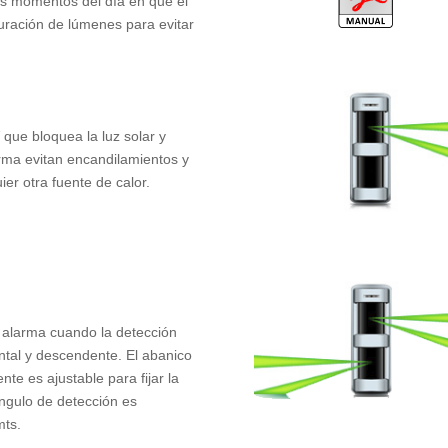
tes momentos del día en que el
guración de lúmenes para evitar
 que bloquea la luz solar y
forma evitan encandilamientos y
er otra fuente de calor.
 alarma cuando la detección
ntal y descendente. El abanico
ente es ajustable para fijar la
ángulo de detección es
mts.