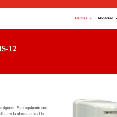
ok
Instagram
Alarmas
Monitoreo
MS-12
r exigente. Esta equipado con
ispara la alarma solo si la