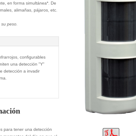
nte, en forma simultánea*. De
imales, alimañas, pájaros, etc.
 su peso.
frarrojos, configurables
iten una detección "Y"
e detección a invadir
rma.
nación
os para tener una detección