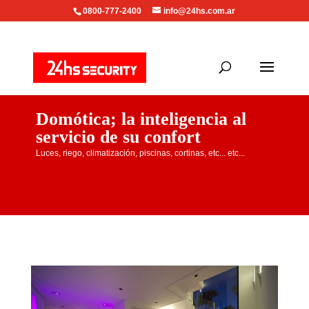
0800-777-2400
info@24hs.com.ar
Domótica; la inteligencia al
servicio de su confort
Luces, riego, climatización, piscinas, cortinas, etc... etc...