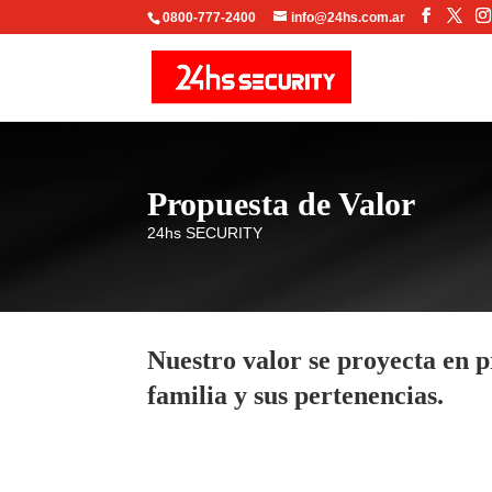
Facebo
X
0800-777-2400
info@24hs.com.ar
Propuesta de Valor
24hs SECURITY
Nuestro
valor
se proyecta en 
familia y sus pertenencias.
Para ello
aplicamos las más Exigent