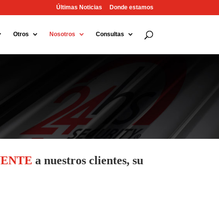
Últimas Noticias
Donde estamos
Otros
Nosotros
Consultas
NENTE
a nuestros clientes, su
 Y en consecuencia,
sólo
utilizamos la