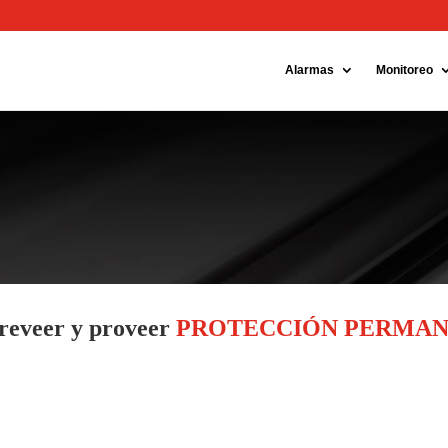
ok
Instagram
Alarmas
Monitoreo
preveer y proveer
PROTECCIÓN PERMA
es Normas
; sean en calidad, fabricación o instalación.