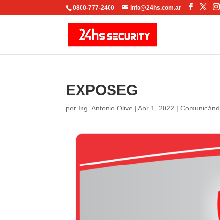
Facebo
X
0800-777-2400
info@24hs.com.ar
EXPOSEG
por
Ing. Antonio Olive
|
Abr 1, 2022
|
Comunicánd