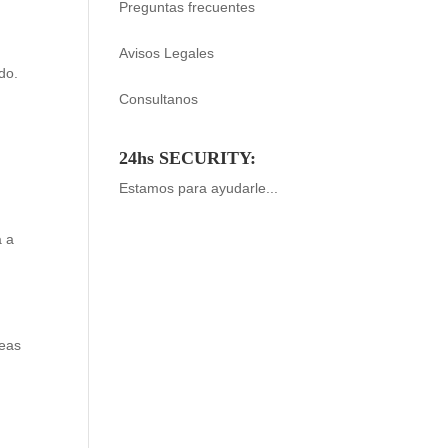
Preguntas frecuentes
Avisos Legales
do.
Consultanos
24hs SECURITY:
Estamos para ayudarle...
a a
deas
y