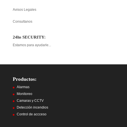
Avisos Legales
Consultanos
24hs SECURITY:
Estamos para ayudarle...
Productos:
Alarmas
Monitoreo
Camaras y CCTV
Detección incendios
Control de accceso