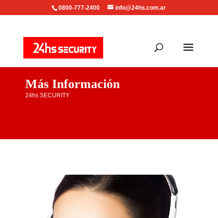
0800-777-2400
info@24hs.com.ar
Más Información
24hs SECURITY