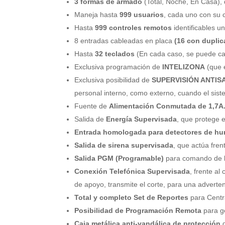
3 formas de armado
(Total, Noche, En Casa), 
Maneja hasta
999 usuarios
, cada uno con su c
Hasta
999 controles remotos
identificables u
8 entradas cableadas en placa
(16 con duplic
Hasta
32 teclados
(En cada caso, se puede cab
Exclusiva programación de
INTELIZONA
(que e
Exclusiva posibilidad de
SUPERVISIÓN ANTIS
personal interno, como externo, cuando el sis
Fuente de
Alimentación Conmutada de 1,7A
Salida de
Energía Supervisada
, que protege 
Entrada homologada para detectores de h
Salida de sirena supervisada
, que actúa fren
Salida PGM (Programable)
para comando de lu
Conexión Telefónica Supervisada
, frente a
de apoyo, transmite el corte, para una adverten
Total y completo Set de Reportes
para Centr
Posibilidad de Programación Remota
para ge
Caja metálica anti-vandálica de protección
d