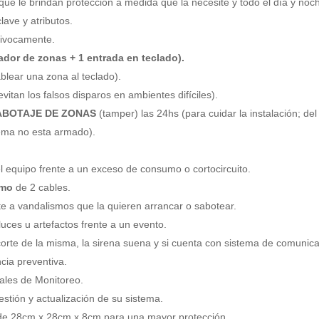
que le brindan protección a medida que la necesite y todo el día y noc
lave y atributos.
nivocamente.
ador de zonas + 1 entrada en teclado).
lear una zona al teclado).
vitan los falsos disparos en ambientes difíciles).
ABOTAJE DE ZONAS
(tamper) las 24hs (para cuidar la instalación; del
tema no esta armado).
.
el equipo frente a un exceso de consumo o cortocircuito.
umo
de 2 cables.
te a vandalismos que la quieren arrancar o sabotear.
ces u artefactos frente a un evento.
l corte de la misma, la sirena suena y si cuenta con sistema de comunic
cia preventiva.
ales de Monitoreo.
stión y actualización de su sistema.
e 28cm x 28cm x 8cm para una mayor protección.