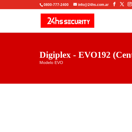
Facebo
X
0800-777-2400
info@24hs.com.ar
Digiplex - EVO192 (Cent
Modelo EVO