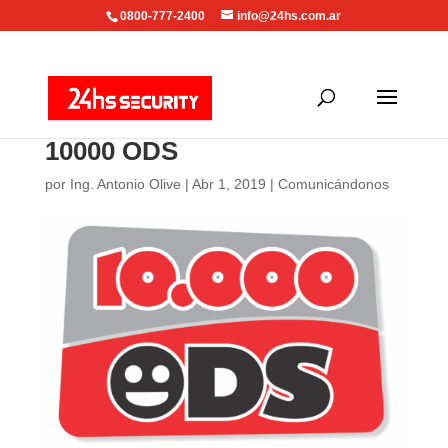
0800-777-2400
info@24hs.com.ar
10000 ODS
por
Ing. Antonio Olive
|
Abr 1, 2019
|
Comunicándonos