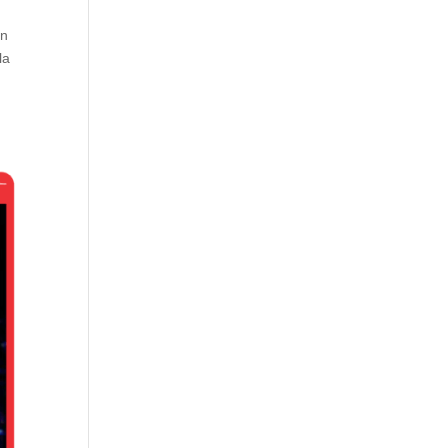
En
la