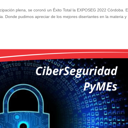
ticipación plena, se coronó un Éxito Total la EXPOSEG 2022 Córdoba. 
tria. Donde pudimos apreciar de los mejores disertantes en la materia y 