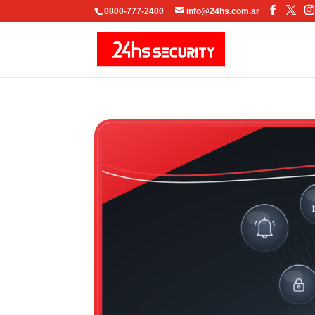
Facebo
X
0800-777-2400
info@24hs.com.ar