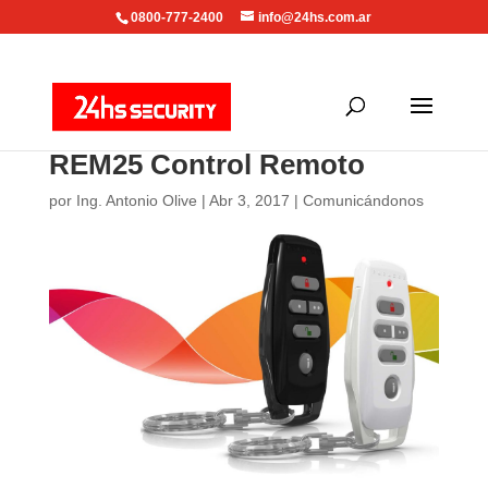
0800-777-2400
info@24hs.com.ar
REM25 Control Remoto
por
Ing. Antonio Olive
|
Abr 3, 2017
|
Comunicándonos