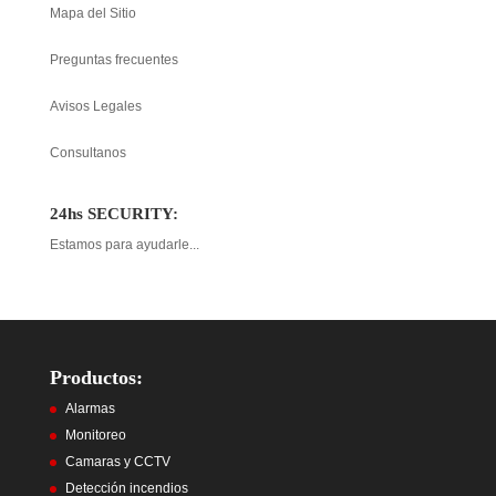
Mapa del Sitio
Preguntas frecuentes
Avisos Legales
Consultanos
24hs SECURITY:
Estamos para ayudarle...
Productos:
Alarmas
Monitoreo
Camaras y CCTV
Detección incendios