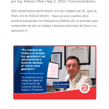
por
Ing. Antonio Olive
|
Ago 2, 2021
|
Comunicándonos
SER DEMASIADO ANTICIPADO, ES UN CAMINO DE FÉ, QUE AL
FINAL DA SU RESULTADOS. Hace ya unos cuantos años
venimos trabajando con Inteligencia Artificial (AI), al principio para
comprender de que se trataba y después abocados de lleno a su
aplicación e...